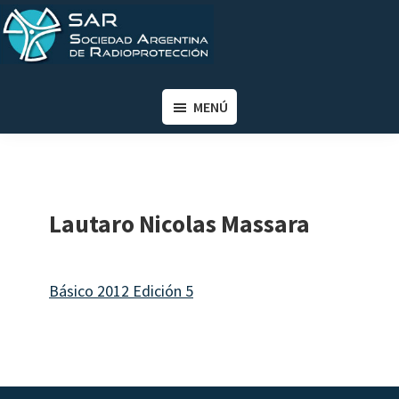
Saltar
Saltar
al
al
contenido
pie
SAR
Sociedad
principal
de
Argentina
MENÚ
página
de
Radioprotección
Lautaro Nicolas Massara
Básico 2012 Edición 5