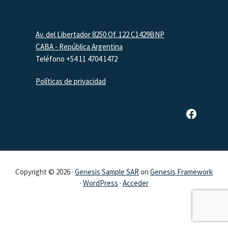
Footer
Av. del Libertador 8250 Of. 122 C1429BNP
CABA - República Argentina
Teléfono +54 11 4704 1472
Políticas de privacidad
Página de Facebook de SAR
Copyright © 2026 ·
Genesis Sample SAR
on
Genesis Framework
·
WordPress
·
Acceder