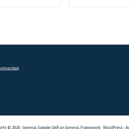
 privacidad
ght © 2026 ·
Genesis Sample SAR
on
Genesis Framework
·
WordPress
·
A