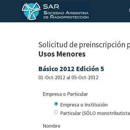
Saltar
Saltar
Saltar
a
al
al
la
contenido
pie
SAR
Sociedad
navegación
principal
de
Argentina
principal
página
de
Solicitud de preinscripción 
Radioprotección
Usos Menores
Básico 2012 Edición 5
01-Oct-2012 al 05-Oct-2012
Empresa o Particular
Empresa o Institución
Particular (SÓLO monotributist
Nombre