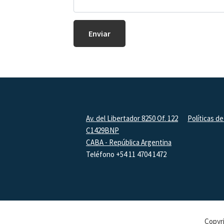
Footer
Av. del Libertador 8250 Of. 122
Políticas de
C1429BNP
CABA - República Argentina
Teléfono +54 11 4704 1472
Copyri