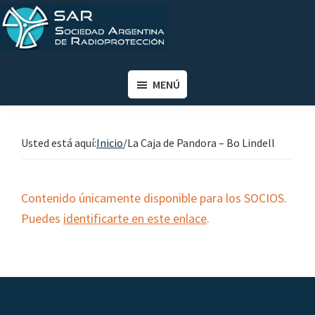
Saltar
Saltar
al
al
contenido
pie
SAR
Sociedad
principal
de
Argentina
MENÚ
página
de
Radioprotección
Usted está aquí:
Inicio
/
La Caja de Pandora – Bo Lindell
Contenido únicamente disponible para los SOCIOS.
Puedes
identificarte en este enlace
.