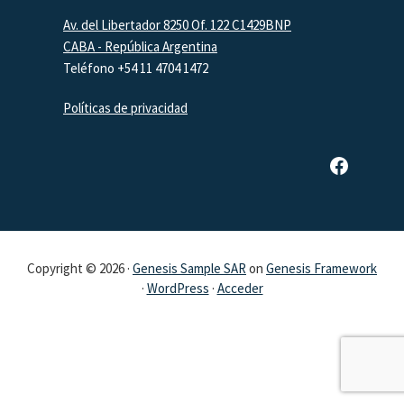
Footer
Av. del Libertador 8250 Of. 122 C1429BNP
CABA - República Argentina
Teléfono +54 11 4704 1472
Políticas de privacidad
Página de Facebook de SAR
Copyright © 2026 ·
Genesis Sample SAR
on
Genesis Framework
·
WordPress
·
Acceder