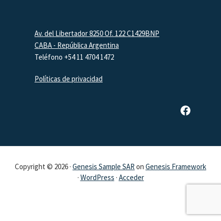
Footer
Av. del Libertador 8250 Of. 122 C1429BNP
CABA - República Argentina
Teléfono +54 11 4704 1472
Políticas de privacidad
Página de Facebook de SAR
Copyright © 2026 ·
Genesis Sample SAR
on
Genesis Framework
·
WordPress
·
Acceder