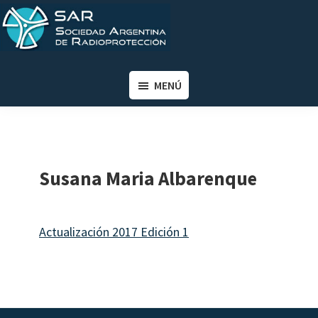
Saltar
Saltar
al
al
contenido
pie
SAR
Sociedad
principal
de
Argentina
MENÚ
página
de
Radioprotección
Susana Maria Albarenque
Actualización 2017 Edición 1