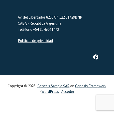
Footer
Av. del Libertador 8250 Of. 122 C1429BNP
CABA - República Argentina
Teléfono +54 11 4704 1472
Políticas de privacidad
Página de Facebook de SAR
Copyright © 2026 ·
Genesis Sample SAR
on
Genesis Framework
·
WordPress
·
Acceder