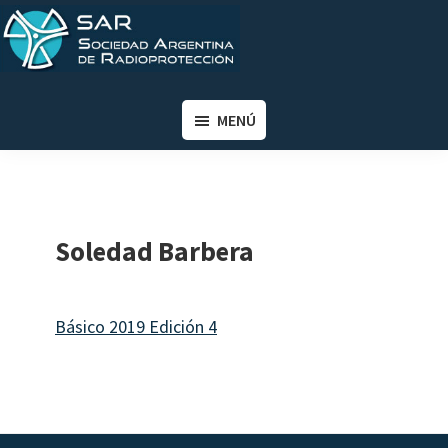
Saltar
Saltar
al
al
contenido
pie
SAR
Sociedad
principal
de
Argentina
MENÚ
página
de
Radioprotección
Soledad Barbera
Básico 2019 Edición 4