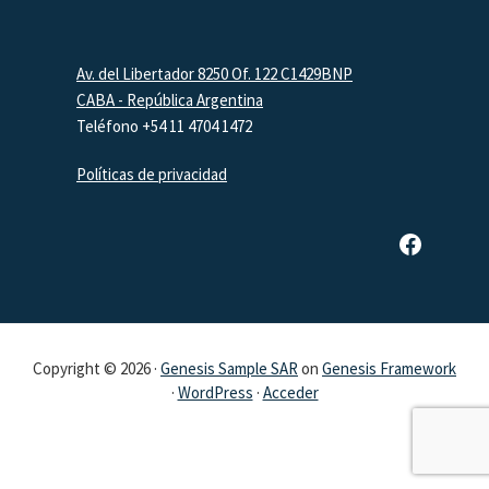
Footer
Av. del Libertador 8250 Of. 122 C1429BNP
CABA - República Argentina
Teléfono +54 11 4704 1472
Políticas de privacidad
Página de Facebook de SAR
Copyright © 2026 ·
Genesis Sample SAR
on
Genesis Framework
·
WordPress
·
Acceder