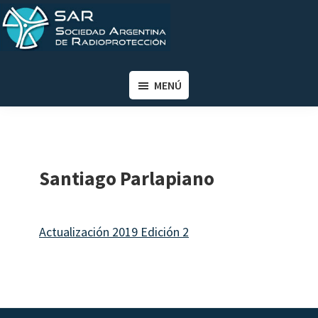
Saltar
Saltar
al
al
contenido
pie
SAR
Sociedad
principal
de
Argentina
MENÚ
página
de
Radioprotección
Santiago Parlapiano
Actualización 2019 Edición 2