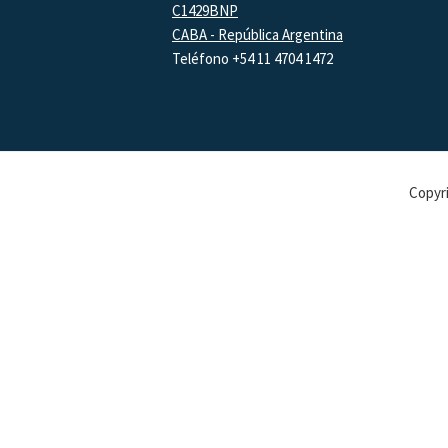
C1429BNP
CABA - República Argentina
Teléfono +54 11 4704 1472
Copyri