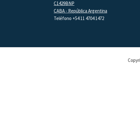
C1429BNP
CABA - República Argentina
Teléfono +54 11 4704 1472
Copyri