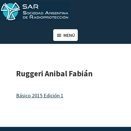
Saltar
Saltar
al
al
contenido
pie
SAR
Sociedad
principal
de
Argentina
MENÚ
página
de
Radioprotección
Ruggeri Anibal Fabián
Básico 2015 Edición 1