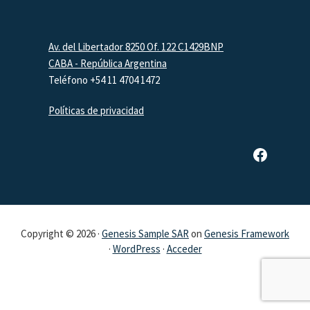
Footer
Av. del Libertador 8250 Of. 122 C1429BNP
CABA - República Argentina
Teléfono +54 11 4704 1472
Políticas de privacidad
Página de Facebook de SAR
Copyright © 2026 ·
Genesis Sample SAR
on
Genesis Framework
·
WordPress
·
Acceder