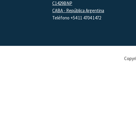
C1429BNP
CABA - República Argentina
Teléfono +54 11 4704 1472
Copyri