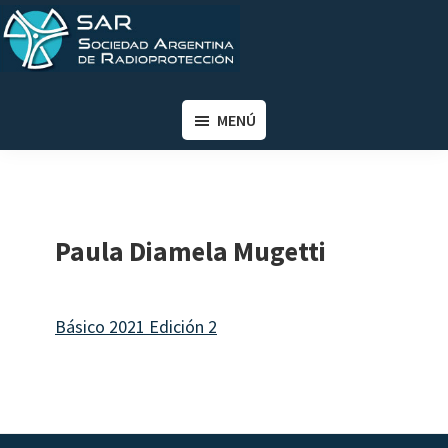
Saltar
Saltar
al
al
contenido
pie
SAR
Sociedad
principal
de
Argentina
MENÚ
página
de
Radioprotección
Paula Diamela Mugetti
Básico 2021 Edición 2