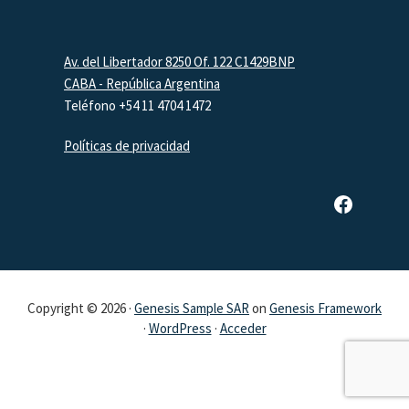
Footer
Av. del Libertador 8250 Of. 122 C1429BNP
CABA - República Argentina
Teléfono +54 11 4704 1472
Políticas de privacidad
Página de Facebook de SAR
Copyright © 2026 ·
Genesis Sample SAR
on
Genesis Framework
·
WordPress
·
Acceder