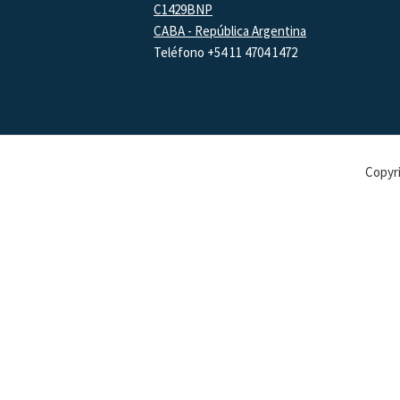
C1429BNP
CABA - República Argentina
Teléfono +54 11 4704 1472
Copyri