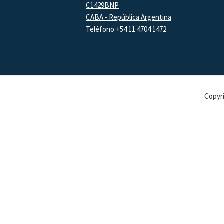
C1429BNP
CABA - República Argentina
Teléfono +54 11 4704 1472
Copyri