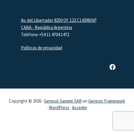
Footer
Av. del Libertador 8250 Of. 122 C1429BNP
CABA - República Argentina
Teléfono +54 11 4704 1472
Políticas de privacidad
Página de Facebook de SAR
Copyright © 2026 ·
Genesis Sample SAR
on
Genesis Framework
·
WordPress
·
Acceder