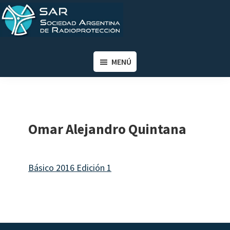
Saltar
Saltar
al
al
contenido
pie
SAR
Sociedad
principal
de
Argentina
MENÚ
página
de
Radioprotección
Omar Alejandro Quintana
Básico 2016 Edición 1