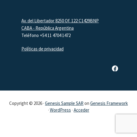
Footer
Av. del Libertador 8250 Of. 122 C1429BNP
CABA - República Argentina
Teléfono +54 11 4704 1472
Políticas de privacidad
Página de Facebook de SAR
Copyright © 2026 ·
Genesis Sample SAR
on
Genesis Framework
·
WordPress
·
Acceder