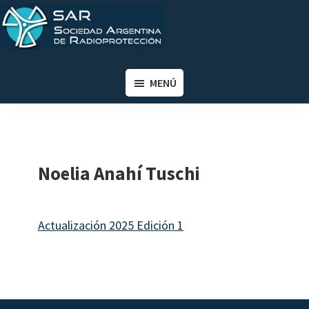
Saltar
Saltar
al
al
contenido
pie
SAR
Sociedad
principal
de
Argentina
MENÚ
página
de
Radioprotección
Noelia Anahí Tuschi
Actualización 2025 Edición 1