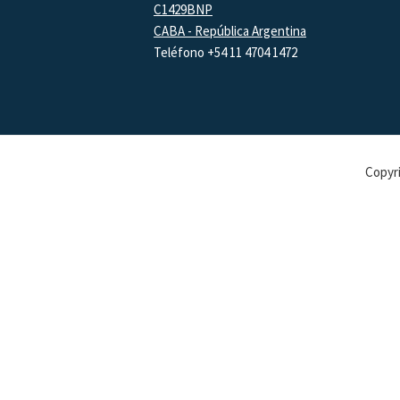
C1429BNP
CABA - República Argentina
Teléfono +54 11 4704 1472
Copyri