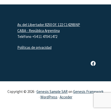
Footer
Av. del Libertador 8250 Of. 122 C1429BNP
CABA - República Argentina
Teléfono +54 11 4704 1472
Políticas de privacidad
Página de Facebook de SAR
Copyright © 2026 ·
Genesis Sample SAR
on
Genesis Framework
·
WordPress
·
Acceder