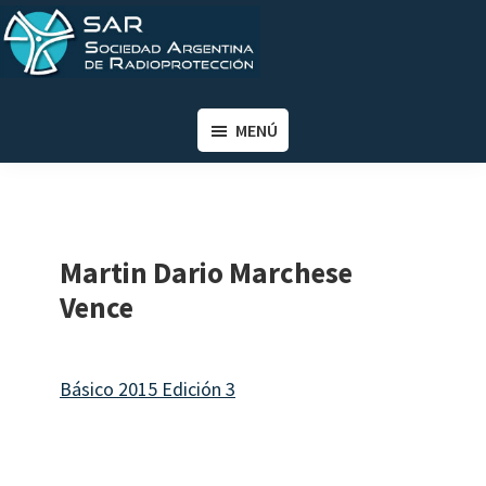
Saltar
Saltar
al
al
contenido
pie
SAR
Sociedad
principal
de
Argentina
MENÚ
página
de
Radioprotección
Martin Dario Marchese
Vence
Básico 2015 Edición 3