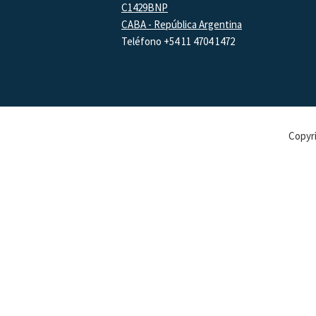
C1429BNP
CABA - República Argentina
Teléfono +54 11 4704 1472
Copyri