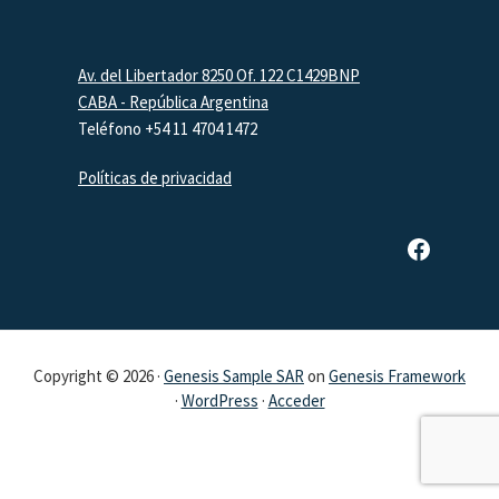
Footer
Av. del Libertador 8250 Of. 122 C1429BNP
CABA - República Argentina
Teléfono +54 11 4704 1472
Políticas de privacidad
Página de Facebook de SAR
Copyright © 2026 ·
Genesis Sample SAR
on
Genesis Framework
·
WordPress
·
Acceder