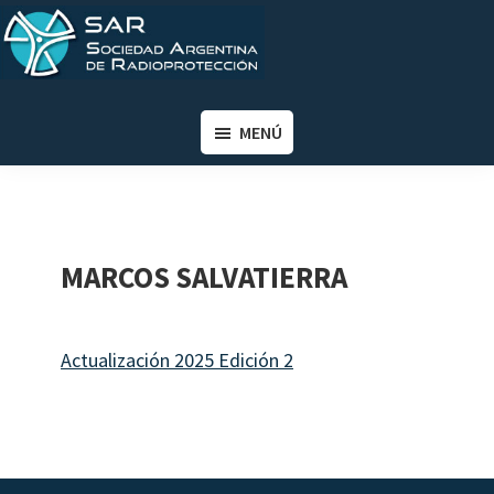
Saltar
Saltar
al
al
contenido
pie
SAR
Sociedad
principal
de
Argentina
MENÚ
página
de
Radioprotección
MARCOS SALVATIERRA
Actualización 2025 Edición 2