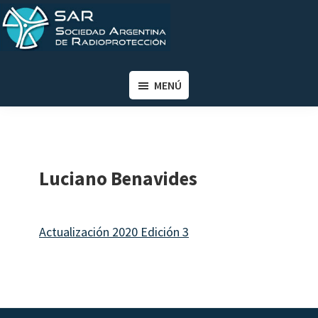
Saltar
Saltar
al
al
contenido
pie
SAR
Sociedad
principal
de
Argentina
MENÚ
página
de
Radioprotección
Luciano Benavides
Actualización 2020 Edición 3