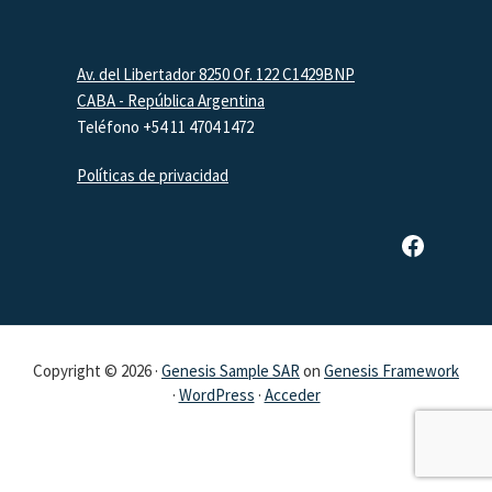
Footer
Av. del Libertador 8250 Of. 122 C1429BNP
CABA - República Argentina
Teléfono +54 11 4704 1472
Políticas de privacidad
Página de Facebook de SAR
Copyright © 2026 ·
Genesis Sample SAR
on
Genesis Framework
·
WordPress
·
Acceder