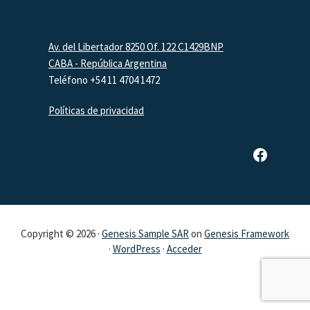
Footer
Av. del Libertador 8250 Of. 122 C1429BNP
CABA - República Argentina
Teléfono +54 11 4704 1472
Políticas de privacidad
Página de Facebook de SAR
Copyright © 2026 ·
Genesis Sample SAR
on
Genesis Framework
·
WordPress
·
Acceder