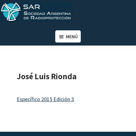
Saltar
Saltar
al
al
contenido
pie
SAR
Sociedad
principal
de
Argentina
MENÚ
página
de
Radioprotección
José Luis Rionda
Específico 2015 Edición 3