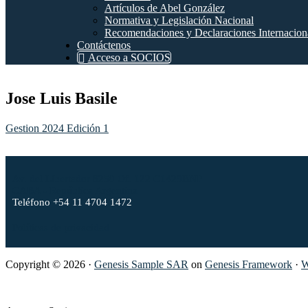
Artículos de Abel González
Normativa y Legislación Nacional
Recomendaciones y Declaraciones Internacion
Contáctenos
Acceso a SOCIOS
Jose Luis Basile
Gestion 2024 Edición 1
Footer
Av. del Libertador 8250 Of. 122 C1429BNP
CABA - República Argentina
Teléfono +54 11 4704 1472
Políticas de privacidad
Copyright © 2026 ·
Genesis Sample SAR
on
Genesis Framework
·
W