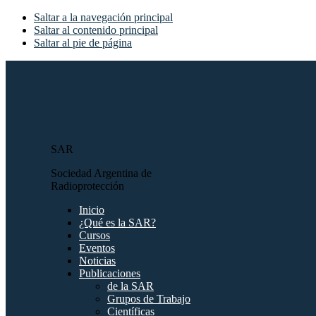
Saltar a la navegación principal
Saltar al contenido principal
Saltar al pie de página
SAR
Sociedad Argentina de
Radioprotección
Inicio
¿Qué es la SAR?
Cursos
Eventos
Noticias
Publicaciones
de la SAR
Grupos de Trabajo
Científicas