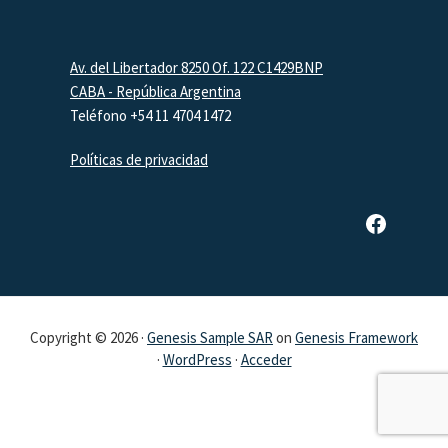
Footer
Av. del Libertador 8250 Of. 122 C1429BNP
CABA - República Argentina
Teléfono +54 11 4704 1472
Políticas de privacidad
Página de Facebook de SAR
Copyright © 2026 ·
Genesis Sample SAR
on
Genesis Framework
·
WordPress
·
Acceder