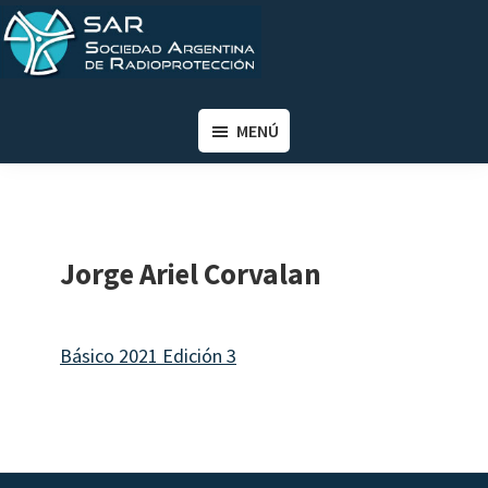
Saltar
Saltar
al
al
contenido
pie
SAR
Sociedad
principal
de
Argentina
MENÚ
página
de
Radioprotección
Jorge Ariel Corvalan
Básico 2021 Edición 3