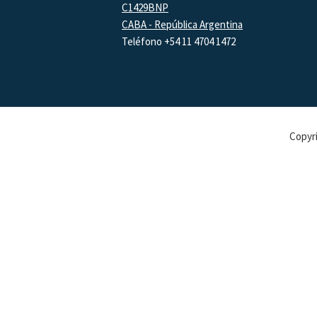
C1429BNP
CABA - República Argentina
Teléfono +54 11 4704 1472
Copyri