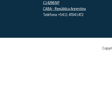
C1429BNP
CABA - República Argentina
Teléfono +54 11 4704 1472
Copyri