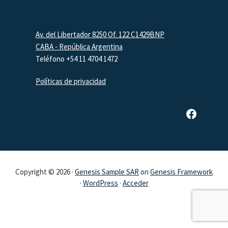
Footer
Av. del Libertador 8250 Of. 122 C1429BNP
CABA - República Argentina
Teléfono +54 11 4704 1472
Políticas de privacidad
Página de Facebook de SAR
Copyright © 2026 ·
Genesis Sample SAR
on
Genesis Framework
·
WordPress
·
Acceder