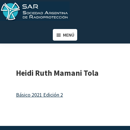
Saltar
Saltar
al
al
contenido
pie
SAR
Sociedad
principal
de
Argentina
MENÚ
página
de
Radioprotección
Heidi Ruth Mamani Tola
Básico 2021 Edición 2