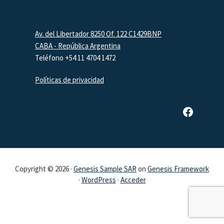
Footer
Av. del Libertador 8250 Of. 122 C1429BNP
CABA - República Argentina
Teléfono +54 11 4704 1472
Políticas de privacidad
Página de Facebook de SAR
Copyright © 2026 ·
Genesis Sample SAR
on
Genesis Framework
·
WordPress
·
Acceder