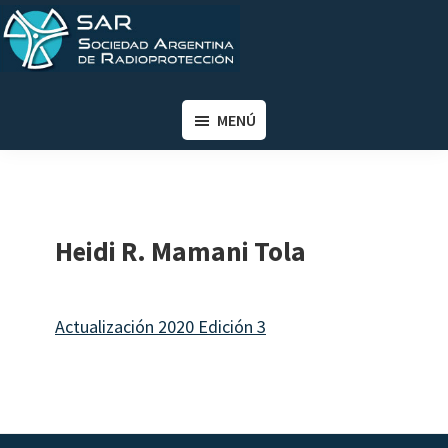
Saltar
Saltar
al
al
contenido
pie
SAR
Sociedad
principal
de
Argentina
MENÚ
página
de
Radioprotección
Heidi R. Mamani Tola
Actualización 2020 Edición 3