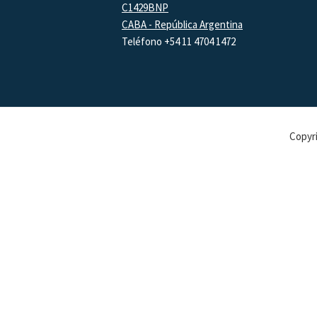
C1429BNP
CABA - República Argentina
Teléfono +54 11 4704 1472
Copyri