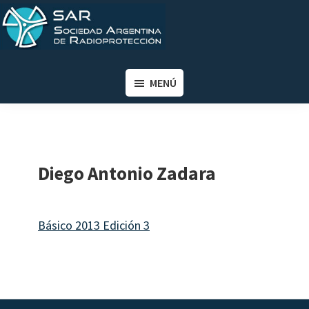
Saltar
Saltar
al
al
contenido
pie
SAR
Sociedad
principal
de
Argentina
MENÚ
página
de
Radioprotección
Diego Antonio Zadara
Básico 2013 Edición 3