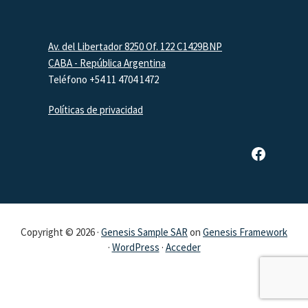
Footer
Av. del Libertador 8250 Of. 122 C1429BNP
CABA - República Argentina
Teléfono +54 11 4704 1472
Políticas de privacidad
Página de Facebook de SAR
Copyright © 2026 ·
Genesis Sample SAR
on
Genesis Framework
·
WordPress
·
Acceder