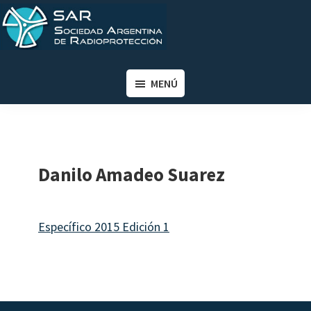
Saltar
Saltar
al
al
contenido
pie
SAR
Sociedad
principal
de
Argentina
MENÚ
página
de
Radioprotección
Danilo Amadeo Suarez
Específico 2015 Edición 1