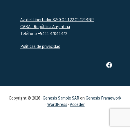
Footer
Av. del Libertador 8250 Of. 122 C1429BNP
CABA - República Argentina
Teléfono +54 11 4704 1472
Políticas de privacidad
Página de Facebook de SAR
Copyright © 2026 ·
Genesis Sample SAR
on
Genesis Framework
·
WordPress
·
Acceder