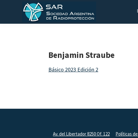
Saltar
Saltar
Saltar
a
al
al
la
contenido
pie
SAR
Sociedad
navegación
principal
de
Argentina
principal
página
de
Benjamin Straube
Radioprotección
Básico 2023 Edición 2
Footer
Av. del Libertador 8250 Of. 122
Políticas de