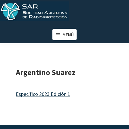
Saltar
Saltar
al
al
contenido
pie
SAR
Sociedad
principal
de
Argentina
MENÚ
página
de
Radioprotección
Argentino Suarez
Específico 2023 Edición 1