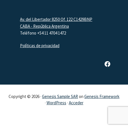
Footer
Av. del Libertador 8250 Of. 122 C1429BNP
CABA - República Argentina
Teléfono +54 11 4704 1472
Políticas de privacidad
Página de Facebook de SAR
Copyright © 2026 ·
Genesis Sample SAR
on
Genesis Framework
·
WordPress
·
Acceder