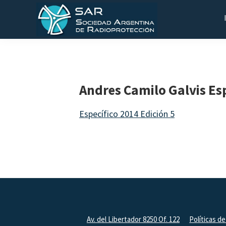
Saltar
Saltar
Saltar
a
al
al
la
contenido
pie
SAR
Sociedad
navegación
principal
de
Argentina
principal
página
de
Andres Camilo Galvis Es
Radioprotección
Específico 2014 Edición 5
Footer
Av. del Libertador 8250 Of. 122
Políticas de