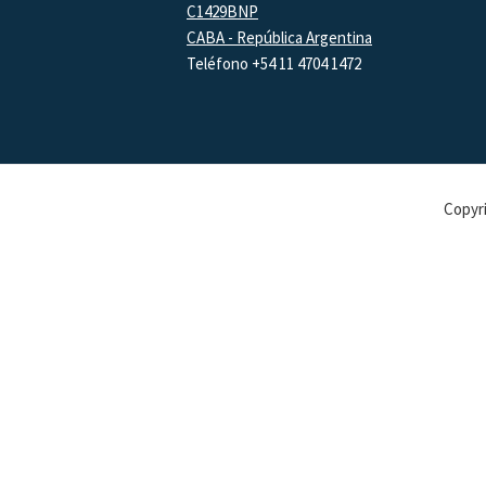
C1429BNP
CABA - República Argentina
Teléfono +54 11 4704 1472
Copyri