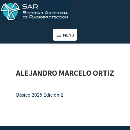
Saltar
Saltar
al
al
contenido
pie
SAR
Sociedad
principal
de
Argentina
MENÚ
página
de
Radioprotección
ALEJANDRO MARCELO ORTIZ
Básico 2025 Edición 2