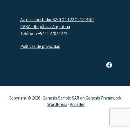
Footer
Av. del Libertador 8250 Of. 122 C1429BNP
CABA - República Argentina
Teléfono +54 11 4704 1472
Políticas de privacidad
Página de Facebook de SAR
Copyright © 2026 ·
Genesis Sample SAR
on
Genesis Framework
·
WordPress
·
Acceder