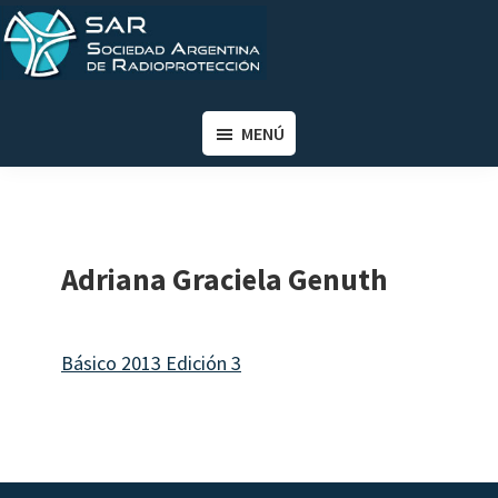
Saltar
Saltar
al
al
contenido
pie
SAR
Sociedad
principal
de
Argentina
MENÚ
página
de
Radioprotección
Adriana Graciela Genuth
Básico 2013 Edición 3