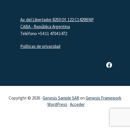
Footer
Av. del Libertador 8250 Of. 122 C1429BNP
CABA - República Argentina
Teléfono +54 11 4704 1472
Políticas de privacidad
Página de Facebook de SAR
Copyright © 2026 ·
Genesis Sample SAR
on
Genesis Framework
·
WordPress
·
Acceder