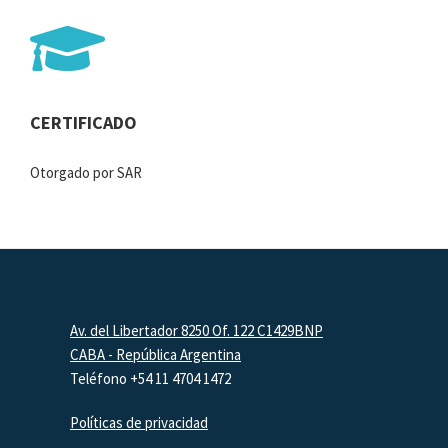
CERTIFICADO
Otorgado por SAR
Footer
Av. del Libertador 8250 Of. 122 C1429BNP
CABA - República Argentina
Teléfono +54 11 4704 1472
Políticas de privacidad