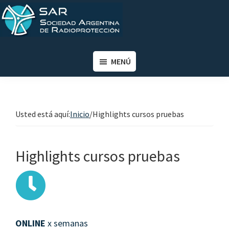
Saltar
Saltar
al
al
contenido
pie
SAR
Sociedad
principal
de
Argentina
MENÚ
página
de
Radioprotección
Usted está aquí:
Inicio
/
Highlights cursos pruebas
Highlights cursos pruebas
ONLINE
x semanas