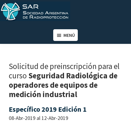
Saltar
Saltar
al
al
contenido
pie
SAR
Sociedad
principal
de
Argentina
MENÚ
página
de
Radioprotección
Solicitud de preinscripción para el
curso
Seguridad Radiológica de
operadores de equipos de
medición industrial
Específico 2019 Edición 1
08-Abr-2019 al 12-Abr-2019