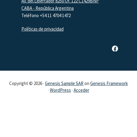
Av. del Libertador 8250 Of. 122 C1429BNP
CABA - República Argentina
Teléfono +54 11 4704 1472
Políticas de privacidad
Página de Facebook de SAR
Copyright © 2026 ·
Genesis Sample SAR
on
Genesis Framework
·
WordPress
·
Acceder