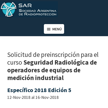
Saltar
Saltar
al
al
contenido
pie
SAR
Sociedad
principal
de
Argentina
MENÚ
página
de
Radioprotección
Solicitud de preinscripción para el
curso
Seguridad Radiológica de
operadores de equipos de
medición industrial
Específico 2018 Edición 5
12-Nov-2018 al 16-Nov-2018