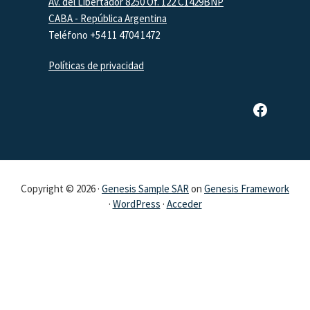
Av. del Libertador 8250 Of. 122 C1429BNP
CABA - República Argentina
Teléfono +54 11 4704 1472
Políticas de privacidad
Página de Facebook de SAR
Copyright © 2026 ·
Genesis Sample SAR
on
Genesis Framework
·
WordPress
·
Acceder