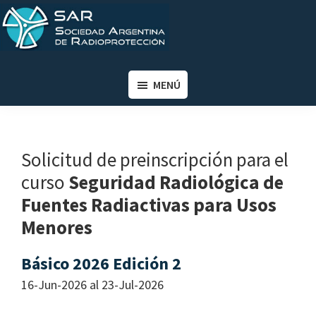
Saltar
Saltar
al
al
contenido
pie
SAR
Sociedad
principal
de
Argentina
MENÚ
página
de
Radioprotección
Solicitud de preinscripción para el
curso
Seguridad Radiológica de
Fuentes Radiactivas para Usos
Menores
Básico 2026 Edición 2
16-Jun-2026 al 23-Jul-2026