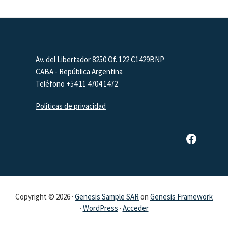
Footer
Av. del Libertador 8250 Of. 122 C1429BNP
CABA - República Argentina
Teléfono +54 11 4704 1472
Políticas de privacidad
Página de Facebook de SAR
Copyright © 2026 ·
Genesis Sample SAR
on
Genesis Framework
·
WordPress
·
Acceder