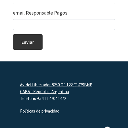
email Responsable Pagos
Footer
Av. del Libertador 8250 Of. 122 C1429BNP
CABA - República Argentina
Teléfono +54 11 4704 1472
Políticas de privacidad