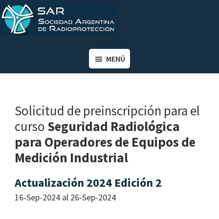
Saltar
Saltar
al
al
contenido
pie
SAR
Sociedad
principal
de
Argentina
MENÚ
página
de
Radioprotección
Solicitud de preinscripción para el
curso
Seguridad Radiológica
para Operadores de Equipos de
Medición Industrial
Actualización 2024 Edición 2
16-Sep-2024 al 26-Sep-2024