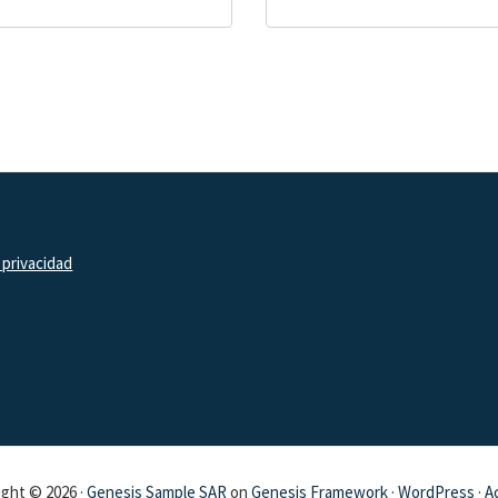
 privacidad
ght © 2026 ·
Genesis Sample SAR
on
Genesis Framework
·
WordPress
·
A