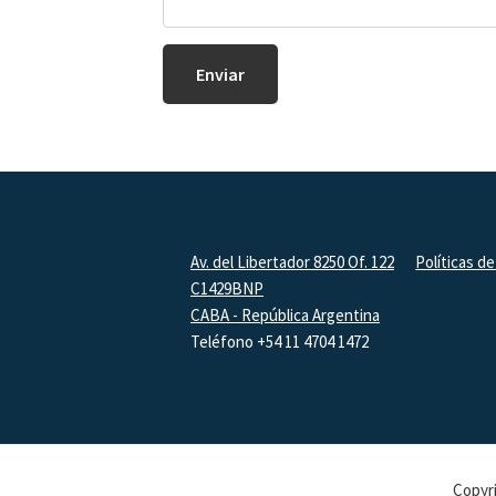
Footer
Av. del Libertador 8250 Of. 122
Políticas de
C1429BNP
CABA - República Argentina
Teléfono +54 11 4704 1472
Copyri