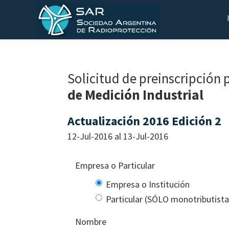
Saltar
Saltar
Saltar
a
al
al
la
contenido
pie
SAR
Sociedad
navegación
principal
de
Argentina
principal
página
de
Solicitud de preinscripción 
Radioprotección
de Medición Industrial
Actualización 2016 Edición 2
12-Jul-2016 al 13-Jul-2016
Empresa o Particular
Empresa o Institución
Particular (SÓLO monotributist
Nombre