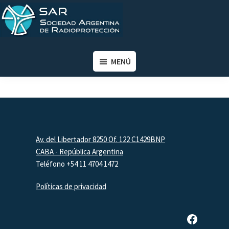
Saltar
Saltar
al
al
contenido
pie
SAR
Sociedad
principal
de
Argentina
MENÚ
página
de
Radioprotección
Footer
Av. del Libertador 8250 Of. 122 C1429BNP
CABA - República Argentina
Teléfono +54 11 4704 1472
Políticas de privacidad
Página de Facebook de SAR