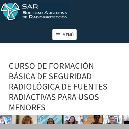
Saltar
Saltar
al
al
contenido
pie
SAR
Sociedad
principal
de
Argentina
MENÚ
página
de
Radioprotección
CURSO DE FORMACIÓN
BÁSICA DE SEGURIDAD
RADIOLÓGICA DE FUENTES
RADIACTIVAS PARA USOS
MENORES