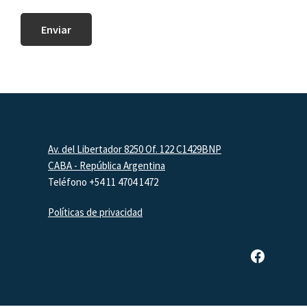
Footer
Av. del Libertador 8250 Of. 122 C1429BNP
CABA - República Argentina
Teléfono +54 11 4704 1472
Políticas de privacidad
Página de Facebook de SAR