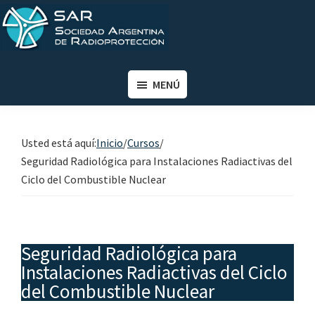
Saltar
Saltar
al
al
contenido
pie
SAR
Sociedad
principal
de
Argentina
MENÚ
página
de
Radioprotección
Usted está aquí:
Inicio
/
Cursos
/
Seguridad Radiológica para Instalaciones Radiactivas del
Ciclo del Combustible Nuclear
Seguridad Radiológica para
Instalaciones Radiactivas del Ciclo
del Combustible Nuclear